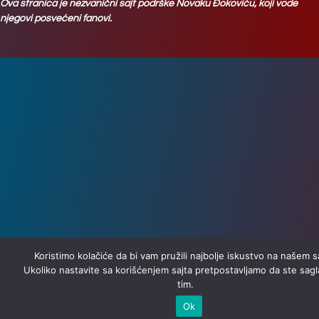
Ova stranica je nezvanični sajt podrške Novaku Đokoviću, koji vode
njegovi posvećeni fanovi.
Koristimo kolačiće da bi vam pružili najbolje iskustvo na našem s
Ukoliko nastavite sa korišćenjem sajta pretpostavljamo da ste sagl
tim.
Ok