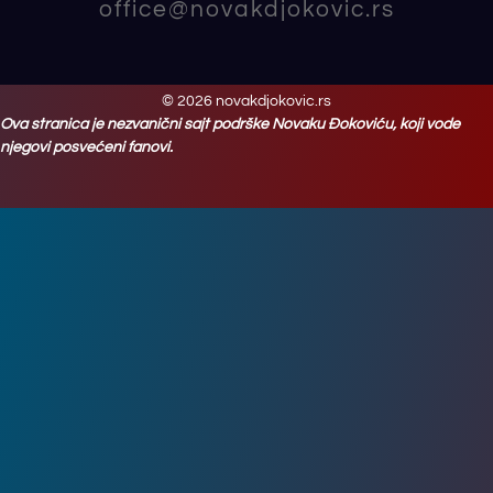
office@novakdjokovic.rs
© 2026 novakdjokovic.rs
Ova stranica je nezvanični sajt podrške Novaku Đokoviću, koji vode
njegovi posvećeni fanovi.