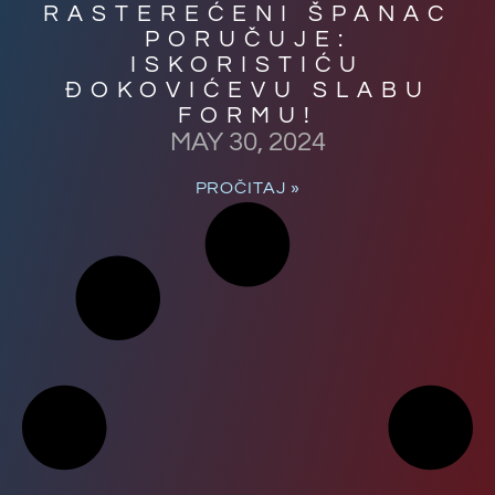
RASTEREĆENI ŠPANAC
PORUČUJE:
ISKORISTIĆU
ĐOKOVIĆEVU SLABU
FORMU!
MAY 30, 2024
PROČITAJ »