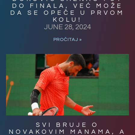
DO FINALA, VEĆ MOŽE
DA SE OPEČE U PRVOM
KOLU!
JUNE 28, 2024
PROČITAJ »
SVI BRUJE O
NOVAKOVIM MANAMA, A