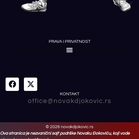
PRAVA I PRIVATNOST
KONTAKT
office@novakdjokovic.rs
© 2026 novakdjokovic.rs
Ova stranica je nezvanični sajt podrške Novaku Đokoviću, koji vode