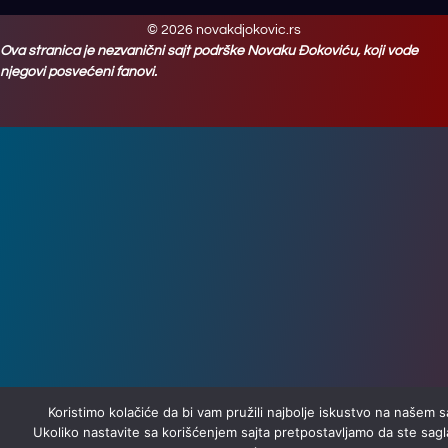
© 2026 novakdjokovic.rs
Ova stranica je nezvanični sajt podrške Novaku Đokoviću, koji vode
njegovi posvećeni fanovi.
Koristimo kolačiće da bi vam pružili najbolje iskustvo na našem s
Ukoliko nastavite sa korišćenjem sajta pretpostavljamo da ste sagl