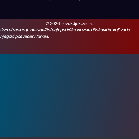
© 2026 novakdjokovic.rs
Ova stranica je nezvanični sajt podrške Novaku Đokoviću, koji vode
njegovi posvećeni fanovi.