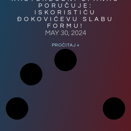
PORUČUJE:
ISKORISTIĆU
ĐOKOVIĆEVU SLABU
FORMU!
MAY 30, 2024
PROČITAJ »