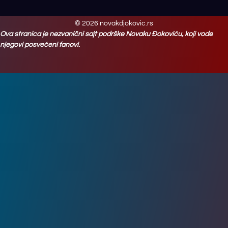
© 2026 novakdjokovic.rs
Ova stranica je nezvanični sajt podrške Novaku Đokoviću, koji vode
njegovi posvećeni fanovi.