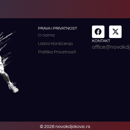
PRAVA I PRIVATNOST
O nama
KONTAKT
Uslovi Korišćenja
office@novakdj
Politika Privatnosti
© 2026 novakdjokovic.rs