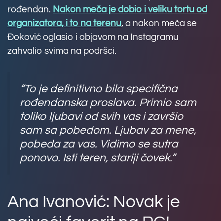
rođendan.
Nakon meča je dobio i veliku tortu od
organizatora, i to na terenu
, a nakon meča se
Đoković oglasio i objavom na Instagramu
zahvalio svima na podršci.
“To je definitivno bila specifična
rođendanska proslava. Primio sam
toliko ljubavi od svih vas i završio
sam sa pobedom. Ljubav za mene,
pobeda za vas. Vidimo se sutra
ponovo. Isti teren, stariji čovek.”
Ana Ivanović: Novak je