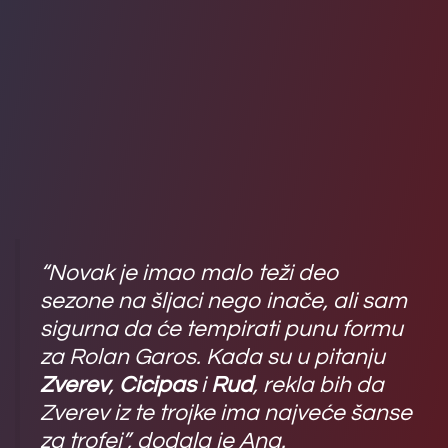
“Novak je imao malo teži deo
sezone na šljaci nego inače, ali sam
sigurna da će tempirati punu formu
za Rolan Garos. Kada su u pitanju
Zverev
,
Cicipas
i
Rud
, rekla bih da
Zverev iz te trojke ima najveće šanse
za trofej”, dodala je Ana.