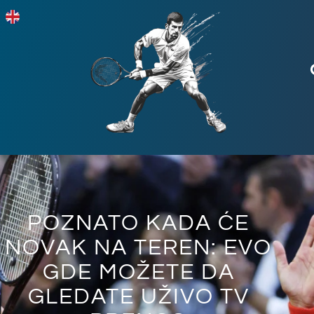
POZNATO KADA ĆE
NOVAK NA TEREN: EVO
GDE MOŽETE DA
GLEDATE UŽIVO TV