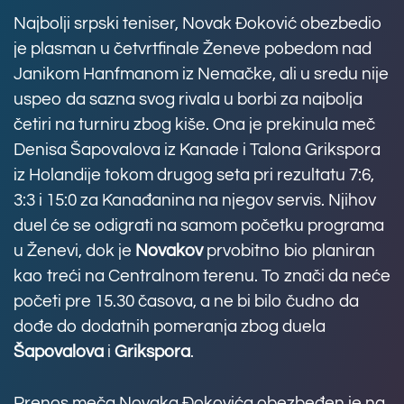
Najbolji srpski teniser, Novak Đoković obezbedio
je plasman u četvrtfinale Ženeve pobedom nad
Janikom Hanfmanom iz Nemačke, ali u sredu nije
uspeo da sazna svog rivala u borbi za najbolja
četiri na turniru zbog kiše. Ona je prekinula meč
Denisa Šapovalova iz Kanade i Talona Grikspora
iz Holandije tokom drugog seta pri rezultatu 7:6,
3:3 i 15:0 za Kanađanina na njegov servis. Njihov
duel će se odigrati na samom početku programa
u Ženevi, dok je
Novakov
prvobitno bio planiran
kao treći na Centralnom terenu. To znači da neće
početi pre 15.30 časova, a ne bi bilo čudno da
dođe do dodatnih pomeranja zbog duela
Šapovalova
i
Grikspora
.
Prenos meča Novaka Đokovića obezbeđen je na