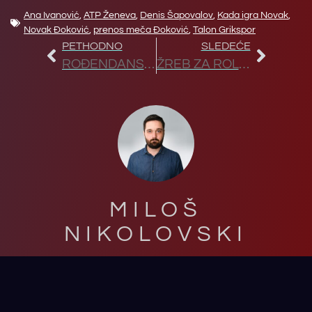
Ana Ivanović
,
ATP Ženeva
,
Denis Šapovalov
,
Kada igra Novak
,
Novak Đoković
,
prenos meča Đoković
,
Talon Grikspor
PETHODNO
SLEDEĆE
ROĐENDANSKI TRIJUMF SRBINA: NOVAK POBEDIO HANFMANA NAKON 0:3 U DRUGOM SETU!
ŽREB ZA ROLAN GAROS: NOVAK POČINJE ODBRANU TITULE OD DOMAĆEG IGRAČA, POZNATO KADA BI MOGAO DA IGRA PROTIV NADALA, SINERA I ALKARAZA!
MILOŠ
NIKOLOVSKI