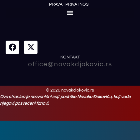
PRAVA I PRIVATNOST
KONTAKT
office@novakdjokovic.rs
© 2026 novakdjokovic.rs
Ova stranica je nezvanični sajt podrške Novaku Đokoviću, koji vode
njegovi posvećeni fanovi.