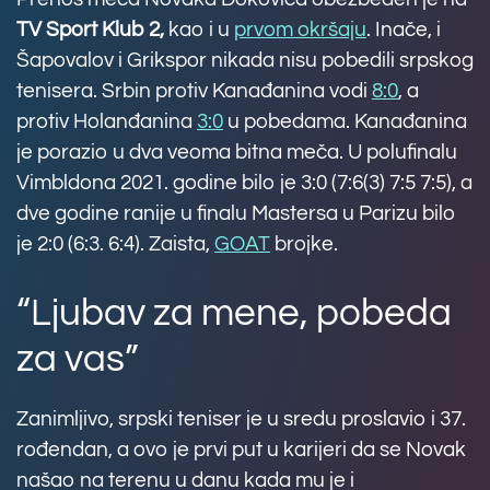
TV Sport Klub 2,
kao i u
prvom okršaju
. Inače, i
Šapovalov i Grikspor nikada nisu pobedili srpskog
tenisera. Srbin protiv Kanađanina vodi
8:0
, a
protiv Holanđanina
3:0
u pobedama. Kanađanina
je porazio u dva veoma bitna meča. U polufinalu
Vimbldona 2021. godine bilo je 3:0 (7:6(3) 7:5 7:5), a
dve godine ranije u finalu Mastersa u Parizu bilo
je 2:0 (6:3. 6:4). Zaista,
GOAT
brojke.
“Ljubav za mene, pobeda
za vas”
Zanimljivo, srpski teniser je u sredu proslavio i 37.
rođendan, a ovo je prvi put u karijeri da se Novak
našao na terenu u danu kada mu je i