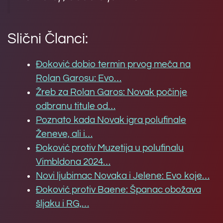
Slični Članci:
Đoković dobio termin prvog meča na
Rolan Garosu: Evo…
Žreb za Rolan Garos: Novak počinje
odbranu titule od…
Poznato kada Novak igra polufinale
Ženeve, ali i…
Đoković protiv Muzetija u polufinalu
Vimbldona 2024…
Novi ljubimac Novaka i Jelene: Evo koje…
Đoković protiv Baene: Španac obožava
šljaku i RG,…