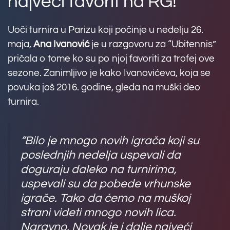
najveći favorit na RG!
Uoči turnira u Parizu koji počinje u nedelju 26.
maja,
Ana Ivanović
je u razgovoru za “Ubitennis”
pričala o tome ko su po njoj favoriti za trofej ove
sezone. Zanimljivo je kako Ivanovićeva, koja se
povuka još 2016. godine, gleda na muški deo
turnira.
“Bilo je mnogo novih igrača koji su
poslednjih nedelja uspevali da
doguraju daleko na turnirima,
uspevali su da pobede vrhunske
igrače. Tako da ćemo na muškoj
strani videti mnogo novih lica.
Naravno, Novak je i dalje najveći