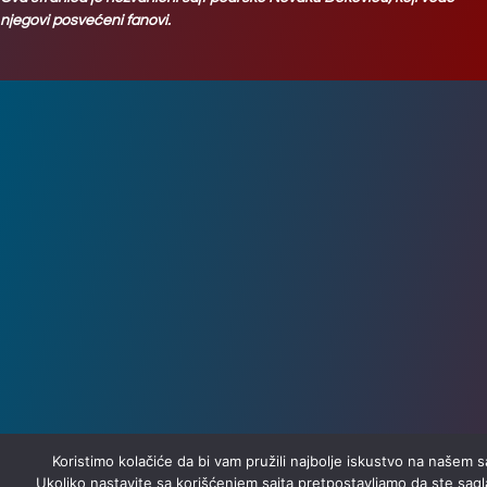
njegovi posvećeni fanovi.
Koristimo kolačiće da bi vam pružili najbolje iskustvo na našem s
Ukoliko nastavite sa korišćenjem sajta pretpostavljamo da ste sagl