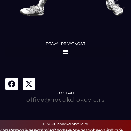
PRAVA I PRIVATNOST
KONTAKT
office@novakdjokovic.rs
© 2026 novakdjokovic.rs
Ova stranica je nezvanični sajt podrške Novaku Đokoviću, koji vode