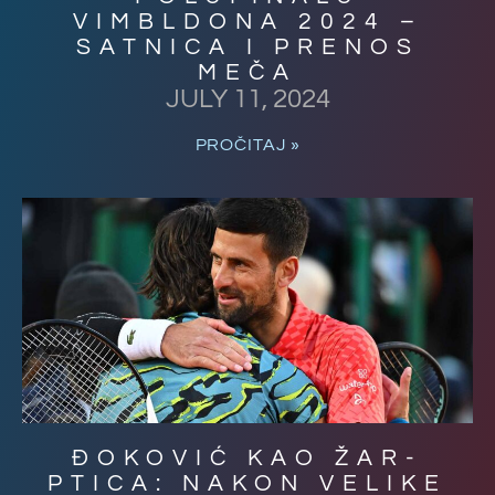
VIMBLDONA 2024 –
SATNICA I PRENOS
MEČA
JULY 11, 2024
PROČITAJ »
ĐOKOVIĆ KAO ŽAR-
PTICA: NAKON VELIKE