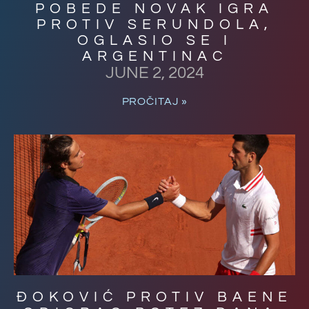
POBEDE NOVAK IGRA
PROTIV SERUNDOLA,
OGLASIO SE I
ARGENTINAC
JUNE 2, 2024
PROČITAJ »
ĐOKOVIĆ PROTIV BAENE