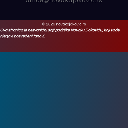
office@novakdjokovic.rs
© 2026 novakdjokovic.rs
Ova stranica je nezvanični sajt podrške Novaku Đokoviću, koji vode
njegovi posvećeni fanovi.