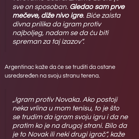
sve on sposoban.
Gledao sam prve
mečeve, diže nivo igre
. Biće zaista
divna prilika da igram protiv
najboljeg, nadam se da ću biti
spreman za taj izazov“.
Argentinac kaže da će se truditi da ostane
usredsređen na svoju stranu terena.
„Igram protiv Novaka. Ako postoji
neka vrlina u mom tenisu, to je što
se trudim da igram svoju igru i da ne
pratim ko je na drugoj strani. Bilo da
je to Novak ili neki drugi igrač“, kaže