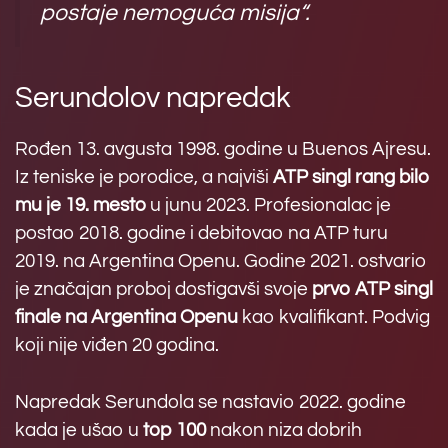
postaje nemoguća misija“.
Serundolov napredak
Rođen 13. avgusta 1998. godine u Buenos Ajresu.
Iz teniske je porodice, a najviši
ATP singl rang bilo
mu je 19. mesto
u junu 2023. Profesionalac je
postao 2018. godine i debitovao na ATP turu
2019. na Argentina Openu. Godine 2021. ostvario
je značajan proboj dostigavši svoje
prvo ATP singl
finale na Argentina Openu
kao kvalifikant. Podvig
koji nije viđen 20 godina.
Napredak Serundola se nastavio 2022. godine
kada je ušao u
top 100
nakon niza dobrih