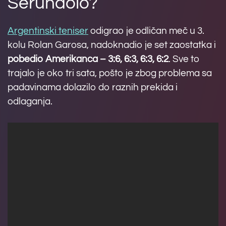
Serundolo?
Argentinski teniser
odigrao je odličan meč u 3.
kolu Rolan Garosa, nadoknadio je set zaostatka i
pobedio Amerikanca – 3:6, 6:3, 6:3, 6:2
. Sve to
trajalo je oko tri sata, pošto je zbog problema sa
padavinama dolazilo do raznih prekida i
odlaganja.