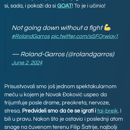
si, sada, i pokaži da si
GOAT
! To je i učinio!
Not going down without a fight
#RolandGarros
pic.twitter.com/sSFQrwiqy1
— Roland-Garros (@rolandgarros)
June 2, 2024
Prisustvovali smo još jednom spektakularnom
meču u kojem je Novak Đoković uspeo da
trijumfuje posle drame, preokreta, nervoze,
stresa.
Predvideli smo da će se igrati i
taj-brejk
. I
bili u pravu. Nakon što je ostavio i poslednji atom
snage na čuvenom terenu Filip Šatrije, najbolji