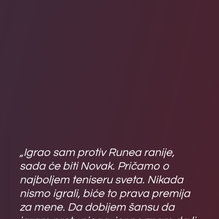
„Igrao sam protiv Runea ranije,
sada će biti Novak. Pričamo o
najboljem teniseru sveta. Nikada
nismo igrali, biće to prava premija
za mene. Da dobijem šansu da