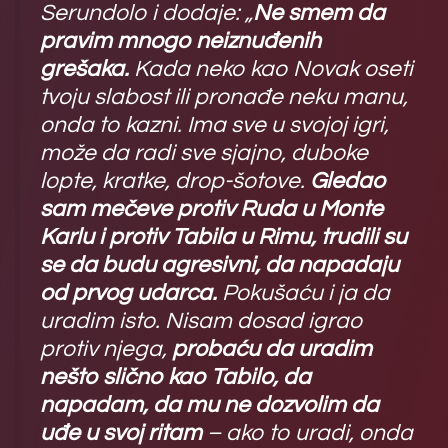
Serundolo i dodaje: „
Ne smem da
pravim mnogo neiznuđenih
grešaka.
Kada neko kao Novak oseti
tvoju slabost ili pronađe neku manu,
onda to kazni. Ima sve u svojoj igri,
može da radi sve sjajno, duboke
lopte, kratke, drop-šotove.
Gledao
sam mečeve protiv Ruda u Monte
Karlu i protiv Tabila u Rimu, trudili su
se da budu agresivni, da napadaju
od prvog udarca.
Pokušaću i ja da
uradim isto. Nisam dosad igrao
protiv njega,
probaću da uradim
nešto slično kao Tabilo, da
napadam, da mu ne dozvolim da
uđe u svoj ritam
– ako to uradi, onda