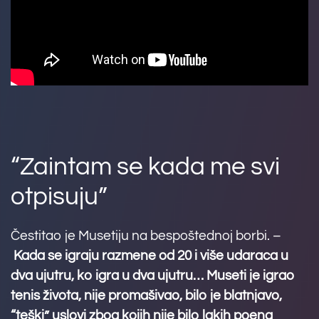
“Zaintam se kada me svi
otpisuju”
Čestitao je Musetiju na bespoštednoj borbi. –
Kada se igraju razmene od 20 i više udaraca u
dva ujutru, ko igra u dva ujutru… Museti je igrao
tenis života, nije promašivao, bilo je blatnjavo,
“teški” uslovi zbog kojih nije bilo lakih poena