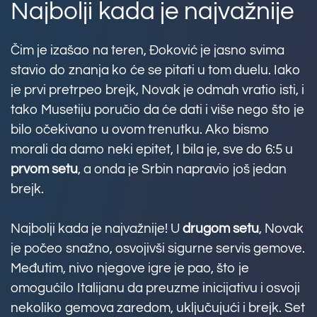
Najbolji kada je najvažnije
Čim je izašao na teren, Đoković je jasno svima
stavio do znanja ko će se pitati u tom duelu. Iako
je prvi pretrpeo brejk, Novak je odmah vratio isti, i
tako Musetiju poručio da će dati i više nego što je
bilo očekivano u ovom trenutku. Ako bismo
morali da damo neki epitet, I bila je, sve do 6:5 u
prvom setu
, a onda je Srbin napravio još jedan
brejk.
Najbolji kada je najvažnije! U
drugom setu
, Novak
je počeo snažno, osvojivši sigurne servis gemove.
Međutim, nivo njegove igre je pao, što je
omogućilo Italijanu da preuzme inicijativu i osvoji
nekoliko gemova zaredom, uključujući i brejk. Set