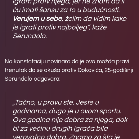
igram protv njega, jer ne znam da li
ću imati šansu za to u budućnosti.
Verujem u sebe
, želim da vidim kako
je igrati protiv najboljeg“, kaže
Serundolo.
Na konstataciju novinara da je ovo možda pravi
trenutak da se okuša protiv Đokovića, 25-godišnji
Serundolo odgovara:
„Tačno, u pravu ste. Jeste u
godinama, dugo je u ovom sportu.
Ova godina nije dobra za njega, dok
bi za većinu drugih igrača bila
verovatno dobra. Znamo za šta je