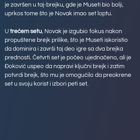
je završen u taj-brejku, gde je Museti bio bolji,
uprkos tome što je Novak imao set loptu.
U
trećem setu
, Novak je izgubio fokus nakon
propuštene brejk prilike, što je Museti iskoristio
da dominira i završi taj deo igre sa dva brejka
prednosti. Četvrti set je počeo ujednačeno, ali je
Đoković uspeo da napravi ključni brejk i zatim
potvrdi brejk, što mu je omogućilo da preokrene
set u svoju korist i izbori peti set.