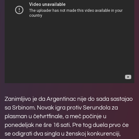
Zanimljivo je da Argentinac nije do sada sastajao
sa Srbinom. Novak igra protiv Serundola za
plasman u četvrtfinale, a meč počinje u
ponedeljak ne šre 16 sati. Pre tog duela prvo će
se odigrati dva singla u ženskoj konkurenciji,