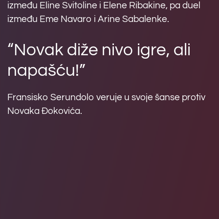
između Eline Svitoline i Elene Ribakine, pa duel
između Eme Navaro i Arine Sabalenke.
“Novak diže nivo igre, ali
napašću!”
Fransisko Serundolo veruje u svoje šanse protiv
Novaka Đokovića.