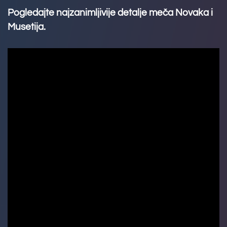
Pogledajte najzanimljivije detalje meča Novaka i
Musetija.