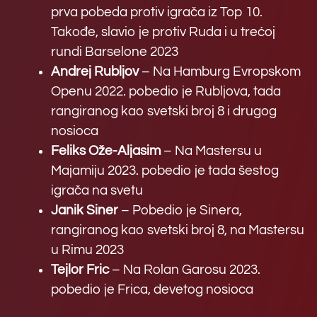
prva pobeda protiv igrača iz Top 10.
Takođe, slavio je protiv Ruda i u trećoj
rundi Barselone 2023
Andrej Rubljov
– Na Hamburg Evropskom
Openu 2022. pobedio je Rubljova, tada
rangiranog kao svetski broj 8 i drugog
nosioca
Feliks Ože-Aljasim
– Na Mastersu u
Majamiju 2023. pobedio je tada šestog
igrača na svetu
Janik Siner
– Pobedio je Sinera,
rangiranog kao svetski broj 8, na Mastersu
u Rimu 2023
Tejlor Fric
– Na Rolan Garosu 2023.
pobedio je Frica, devetog nosioca