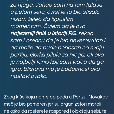
za njega. Jahao sam na tom talasu
u petom setu, čvrst je to bio stisak,
nisam želeo da ispustim
momentum. Čujem da je ovo
najkasniji finiš u istoriji RG
, rekao
sam Lorencu da je bio neverovatan i
da može da bude ponosan na svoju
partiju. Gorka pilula za njega, ali ovo
je najbolji tenis koji sam video da ga
igra. Blistava mu je budućnost ako
nastavi ovako.
Zbog kiše koja non-stop pada u Parizu, Novakov
meč je bio pomeren jer su organizatori morali
nekako da rasterete raspored i olakšaju sebi, te