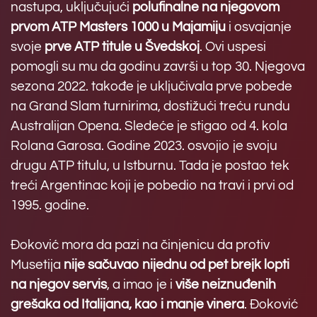
nastupa, uključujući
polufinalne na njegovom
prvom ATP Masters 1000 u Majamiju
i osvajanje
svoje
prve ATP titule u Švedskoj
. Ovi uspesi
pomogli su mu da godinu završi u top 30. Njegova
sezona 2022. takođe je uključivala prve pobede
na Grand Slam turnirima, dostižući treću rundu
Australijan Opena. Sledeće je stigao od 4. kola
Rolana Garosa. Godine 2023. osvojio je svoju
drugu ATP titulu, u Istburnu. Tada je postao tek
treći Argentinac koji je pobedio na travi i prvi od
1995. godine.
Đoković mora da pazi na činjenicu da protiv
Musetija
nije sačuvao nijednu od pet brejk lopti
na njegov servis
, a imao je i
više neiznuđenih
grešaka od Italijana, kao i manje vinera
. Đoković