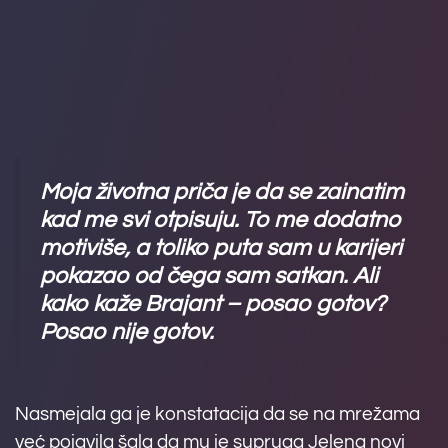
Moja životna priča je da se zainatim
kad me svi otpisuju. To me dodatno
motiviše, a toliko puta sam u karijeri
pokazao od čega sam satkan. Ali
kako kaže Brajant – posao gotov?
Posao nije gotov.
Nasmejala ga je konstatacija da se na mrežama
već pojavila šala da mu je supruga Jelena novi