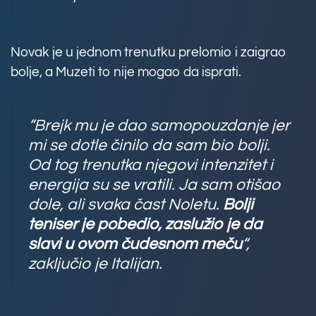
Novak je u jednom trenutku prelomio i zaigrao
bolje, a Muzeti to nije mogao da isprati.
“Brejk mu je dao samopouzdanje jer
mi se dotle činilo da sam bio bolji.
Od tog trenutka njegovi intenzitet i
energija su se vratili. Ja sam otišao
dole, ali svaka čast Noletu.
Bolji
teniser je pobedio, zaslužio je da
slavi u ovom čudesnom meču
“,
zaključio je Italijan.