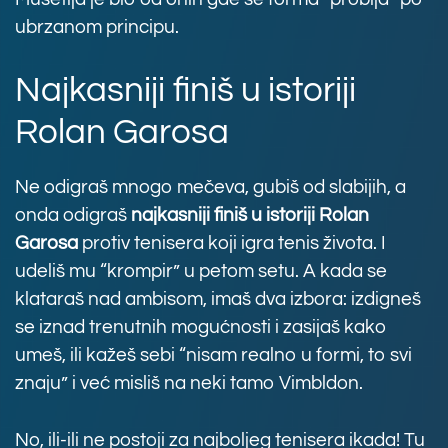
ubrzanom principu.
Najkasniji finiš u istoriji
Rolan Garosa
Ne odigraš mnogo mečeva, gubiš od slabijih, a
onda odigraš
najkasniji finiš u istoriji Rolan
Garosa
protiv tenisera koji igra tenis života. I
udeliš mu “krompir” u petom setu. A kada se
klataraš nad ambisom, imaš dva izbora: izdigneš
se iznad trenutnih mogućnosti i zasijaš kako
umeš, ili kažeš sebi “nisam realno u formi, to svi
znaju” i već misliš na neki tamo Vimbldon.
No, ili-ili ne postoji za najboljeg tenisera ikada! Tu