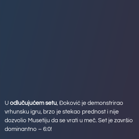
U
odlučujućem setu
, Đoković je demonstrirao
vrhunsku igru, brzo je stekao prednost i nije
dozvolio Musetiju da se vrati u meč. Set je završio
dominantno – 6:0!