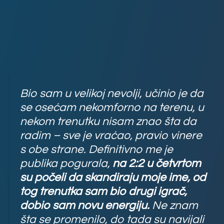
Bio sam u velikoj nevolji, učinio je da
se osećam nekomforno na terenu, u
nekom trenutku nisam znao šta da
radim – sve je vraćao, pravio vinere
s obe strane. Definitivno me je
publika pogurala,
na 2:2 u četvrtom
su počeli da skandiraju moje ime, od
tog trenutka sam bio drugi igrač,
dobio sam novu energiju.
Ne znam
šta se promenilo, do tada su navijali