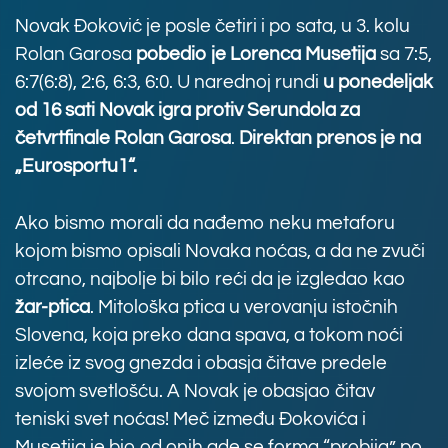
Novak Đoković je posle četiri i po sata, u 3. kolu
Rolan Garosa
pobedio je Lorenca Musetija
sa 7:5,
6:7(6:8), 2:6, 6:3, 6:0. U narednoj rundi
u ponedeljak
od 16 sati
Novak igra protiv Serundola za
četvrtfinale Rolan Garosa
.
Direktan prenos je na
„Eurosportu1“.
Ako bismo morali da nađemo neku metaforu
kojom bismo opisali Novaka noćas, a da ne zvuči
otrcano, najbolje bi bilo reći da je izgledao kao
žar-ptica
. Mitološka ptica u verovanju istočnih
Slovena, koja preko dana spava, a tokom noći
izleće iz svog gnezda i obasja čitave predele
svojom svetlošću. A Novak je obasjao čitav
teniski svet noćas! Meč između Đokovića i
Musetija je bio od onih gde se forma “probija” po