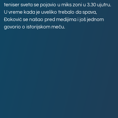
teniser sveta se pojavio u miks zoni u 3.30 ujutru.
U vreme kada je uveliko trebalo da spava,
Đoković se našao pred medijima i još jednom
govorio o istorijskom meču.