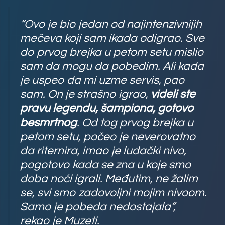
“Ovo je bio jedan od najintenzivnijih
mečeva koji sam ikada odigrao. Sve
do prvog brejka u petom setu mislio
sam da mogu da pobedim. Ali kada
je uspeo da mi uzme servis, pao
sam. On je strašno igrao,
videli ste
pravu legendu, šampiona, gotovo
besmrtnog
. Od tog prvog brejka u
petom setu, počeo je neverovatno
da riternira, imao je ludački nivo,
pogotovo kada se zna u koje smo
doba noći igrali. Međutim, ne žalim
se, svi smo zadovoljni mojim nivoom.
Samo je pobeda nedostajala”,
rekao je Muzeti.