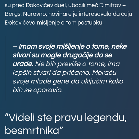
su pred Đokovićev duel, ubacili meč Dimitrov –
Bergs. Naravno, novinare je interesovalo da čuju
Đokovićevo mišljenje o tom postupku.
–
Imam svoje mišljenje o tome, neke
stvari su mogle drugačije da se
urade.
Ne bih previše o tome, ima
lepših stvari da pričamo. Moraću
svoje mlade gene da uključim kako
bih se oporavio.
“Videli ste pravu legendu,
besmrtnika”