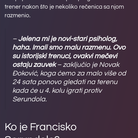
trener nakon što je nekoliko rečenica sa njom
razmenio.
–
Jelena mi je novi-stari psiholog,
haha. Imali smo malu razmenu. Ovo
su istorijski trenuci, ovakvi mečevi
ostaju zauvek
– zaključio je Novak
Đoković, koga ćemo za malo više od
24 sata ponovo gledati na terenu
kada će u 4. kolu igrati protiv
Serundola.
Ko je Francisko